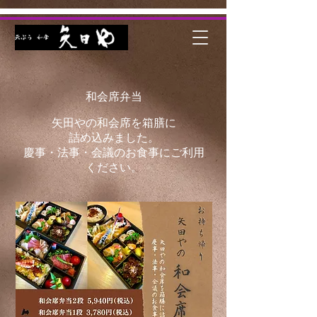
和会席弁当
矢田やの和会席を箱膳に
詰め込みました。
​慶事・法事・会議のお食事にご利用
ください。